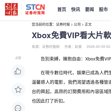
首页
快讯
要闻
股市
您当前的位置：
证券时报
>
公司
>
正文
Xbox免費VIP看大
来源：证券时报网
作者：赵普
2026-02-09 02
告別束縛，擁抱自由：Xbox免費V
点赞
在現今數位時代，娛樂已成為人們
溫馨感人的電影，我們渴望透過各種管
台的興起，高昂的訂閱費用和內容區域限
也因此打了折扣。